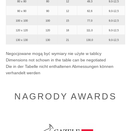
80 x 80
80
12
49,3
9,0-12,5
90 x 90
90
12
62,6
9,0-12,5
100 x 100
100
15
77,0
9,0-12,5
120 x 120
120
18
111,0
9,0-12,5
130 x 130
130
21
130,0
9,0-12,5
Negocjowane mogą być wymiary nie użyte w tablicy
Dimensions not schown in the table can be negotiated
Die in der Tabelle nicht enthaltenen Abmessungen können
verhandelt werden
NAGRODY AWARDS