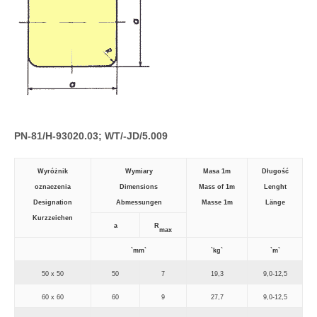
PN-81/H-93020.03; WT/-JD/5.009
Wyróżnik
Wymiary
Masa 1m
Długość
oznaczenia
Dimensions
Mass of 1m
Lenght
Designation
Abmessungen
Masse 1m
Länge
Kurzzeichen
a
R
max
`mm`
`kg`
`m`
50 x 50
50
7
19,3
9,0-12,5
60 x 60
60
9
27,7
9,0-12,5